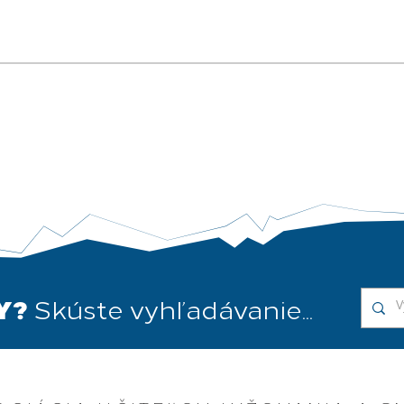
ena termínov
Ako to dopadlo s
ých kurzov
mimoriadnym termínom
opravných skúšok? 🤔
DY?
Skúste vyhľadávanie...