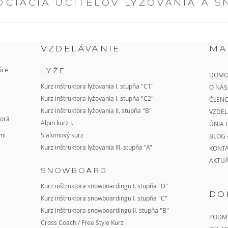
OCIÁCIA UČITEĽOV LYŽOVANIA A 
VZDELÁVANIE
MA
úce
LYŽE
DOMO
Kurz inštruktora lyžovania I. stupňa "C1"
O NÁS
Kurz inštruktora lyžovania I. stupňa "C2"
ČLENO
Kurz
inštruktora lyžovania II. stupňa "B"
VZDEL
torá
Alpin kurz I.
ÚNIA 
mi
Slalomový kurz
BLOG 
Kurz inštruktora lyžovania III. stupňa "A"
KONT
AKTU
SNOWBOARD
Kurz inštruktora snowboardingu I. stupňa "D"
DO
Kurz inštruktora snowboardingu I. stupňa "C"
Kurz
inštruktora snowboardingu II. stupňa
"B"
PODMI
Cross Coach
/
Free Style Kurz