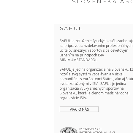
SLOVENSKÁ AS
SAPUL
SAPUL je združenie fyzických osôb zaoberaj
sa prípravou a vzdelávaním profesionálnych
učiteľov snežných športov s celosvetovým
uznaním na princípoch ISIA
MINIMUMSTANDARDu.
SAPUL je jediná organizácia na Slovensku, k
rozvíja svoj systém vzdelávania v úzkej
komunikácii s európskymi štátmi, ako aj štát
sveta združenými v ISIA. SAPUL je jediná
organizácia výuky snežných športov na
Slovensku, ktorá je členom medzinárodnej
organizácie ISIA.
VIAC O NÁS
MEMBER OF
INTERNATIONAL SKI