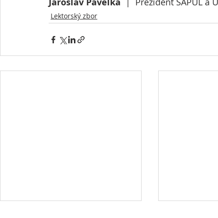
Jaroslav Pavelka
  |  Prezident SAPUL a 
Lektorský zbor