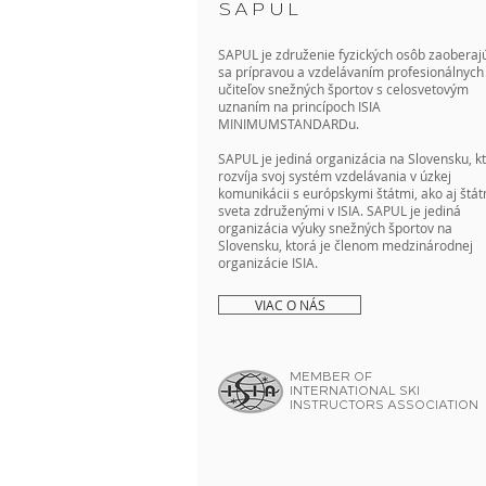
SAPUL
SAPUL je združenie fyzických osôb zaoberaj
sa prípravou a vzdelávaním profesionálnych
učiteľov snežných športov s celosvetovým
uznaním na princípoch ISIA
MINIMUMSTANDARDu.
SAPUL je jediná organizácia na Slovensku, k
rozvíja svoj systém vzdelávania v úzkej
komunikácii s európskymi štátmi, ako aj štát
sveta združenými v ISIA. SAPUL je jediná
organizácia výuky snežných športov na
Slovensku, ktorá je členom medzinárodnej
organizácie ISIA.
VIAC O NÁS
MEMBER OF
INTERNATIONAL SKI
INSTRUCTORS ASSOCIATION