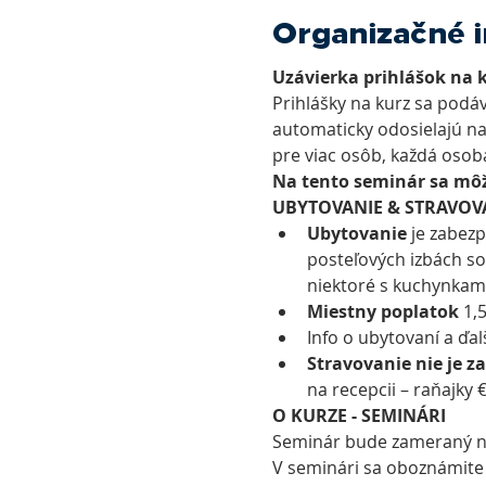
Organizačné 
Uzávierka prihlášok na k
Prihlášky na kurz sa podá
automaticky odosielajú na
pre viac osôb, každá osob
Na tento seminár sa môž
UBYTOVANIE & STRAVOV
Ubytovanie
 je zabez
posteľových izbách so
niektoré s kuchynkami
Miestny poplatok
 1,
Info o ubytovaní a ďal
Stravovanie nie je z
na recepcii – raňajky €
O KURZE - SEMINÁRI
Seminár bude zameraný na
V seminári sa oboznámite s