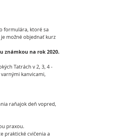
 formulára, ktoré sa 
ie je možné objednať kurz 
ou známkou na rok 2020. 
ch Tatrách v 2, 3, 4 - 
 varnými kanvicami, 
ania raňajok deň vopred, 
ou praxou.
e praktické cvičenia a 