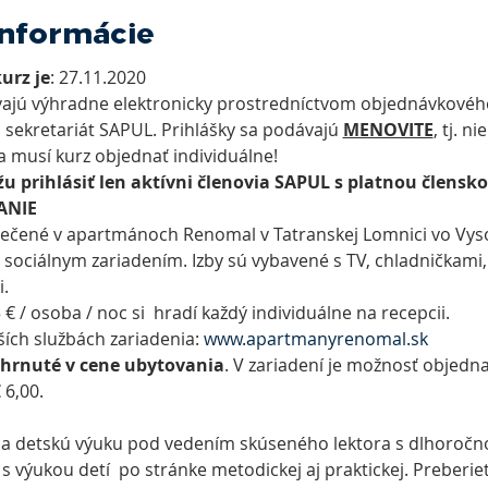
informácie
urz je
: 27.11.2020
vajú výhradne elektronicky prostredníctvom objednávkového
 sekretariát SAPUL. Prihlášky sa podávajú 
MENOVITE
, tj. n
a musí kurz objednať individuálne!
u prihlásiť len aktívni členovia SAPUL s platnou člensk
ANIE
pečené v apartmánoch Renomal v Tatranskej Lomnici vo Vysoký
 sociálnym zariadením. Izby sú vybavené s TV, chladničkami,
.
5 € / osoba / noc si  hradí každý individuálne na recepcii. 
ších službách zariadenia: 
www.apartmanyrenomal.sk
ahrnuté v cene ubytovania
. V zariadení je možnosť objedn
 6,00.
 detskú výuku pod vedením skúseného lektora s dlhoročn
 výukou detí  po stránke metodickej aj praktickej. Preberiet