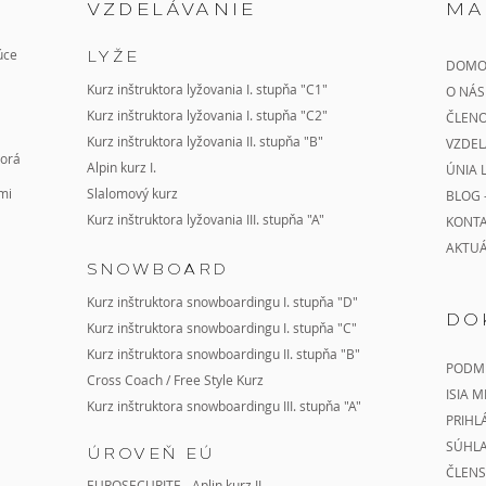
VZDELÁVANIE
MA
úce
LYŽE
DOMO
Kurz inštruktora lyžovania I. stupňa "C1"
O NÁS
Kurz inštruktora lyžovania I. stupňa "C2"
ČLENO
Kurz
inštruktora lyžovania II. stupňa "B"
VZDEL
torá
Alpin kurz I.
ÚNIA 
mi
Slalomový kurz
BLOG 
Kurz inštruktora lyžovania III. stupňa "A"
KONT
AKTU
SNOWBOARD
Kurz inštruktora snowboardingu I. stupňa "D"
DO
Kurz inštruktora snowboardingu I. stupňa "C"
Kurz
inštruktora snowboardingu II. stupňa
"B"
PODMI
Cross Coach
/
Free Style Kurz
ISIA 
Kurz inštruktora snowboardingu III. stupňa "A"
PRIHL
SÚHL
ÚROVEŇ EÚ
ČLENS
EUROSECURITE - Aplin kurz II.