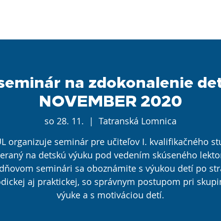
ČLENOVIA
VZDELÁVANIE
PROFESIA
AKTUALI
seminár na zdokonalenie de
NOVEMBER 2020
so 28. 11.
  |  
Tatranská Lomnica
L organizuje seminár pre učiteľov I. kvalifikačného st
eraný na detskú výuku pod vedením skúseného lektor
dňovom seminári sa oboznámite s výukou detí po st
dickej aj praktickej, so správnym postupom pri skupi
výuke a s motiváciou detí.