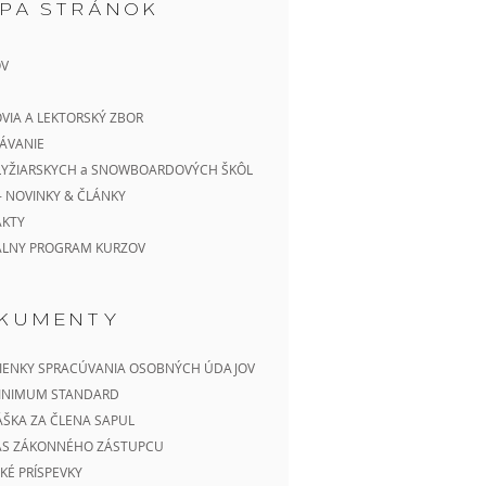
PA STRÁNOK
V
VIA A LEKTORSKÝ ZBOR
ÁVANIE
LYŽIARSKYCH a SNOWBOARDOVÝCH ŠKÔL
- NOVINKY & ČLÁNKY
AKTY
ÁLNY PROGRAM KURZOV
KUMENTY
ENKY SPRACÚVANIA OSOBNÝCH ÚDAJOV
MINIMUM STANDARD
ÁŠKA ZA ČLENA SAPUL
AS ZÁKONNÉHO ZÁSTUPCU
KÉ PRÍSPEVKY