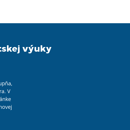
TY
KONTAKTY
KURZY 2026
tskej výuky
upňa,
a. V
ránke
novej