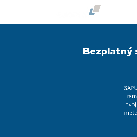
O NÁS
Bezplatný 
SAPU
zam
dvoj
meto