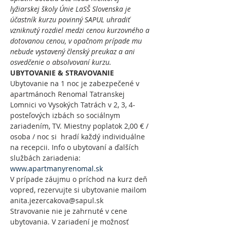
lyžiarskej školy Únie LaSŠ Slovenska je 
účastník kurzu povinný SAPUL uhradiť 
vzniknutý rozdiel medzi cenou kurzovného a 
dotovanou cenou, v opačnom prípade mu 
nebude vystavený členský preukaz a ani 
osvedčenie o absolvovaní kurzu.
UBYTOVANIE & STRAVOVANIE
Ubytovanie na 1 noc je zabezpečené v 
apartmánoch Renomal Tatranskej 
Lomnici vo Vysokých Tatrách v 2, 3, 4- 
posteľových izbách so sociálnym 
zariadením, TV. Miestny poplatok 2,00 € / 
osoba / noc si  hradí každý individuálne 
na recepcii. Info o ubytovaní a ďalších 
službách zariadenia: 
www.apartmanyrenomal.sk
V prípade záujmu o príchod na kurz deň 
vopred, rezervujte si ubytovanie mailom 
anita.jezercakova@sapul.sk 
Stravovanie nie je zahrnuté v cene 
ubytovania. V zariadení je možnosť 