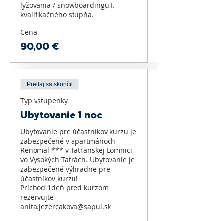
lyžovania / snowboardingu I. 
kvalifikačného stupňa. 
Cena
90,00 €
Predaj sa skončil
Typ vstupenky
Ubytovanie 1 noc
Ubytovanie pre účastníkov kurzu je 
zabezpečené v apartmánoch 
Renomal *** v Tatranskej Lomnici 
vo Vysokých Tatrách. Ubytovanie je 
zabezpečené výhradne pre 
účastníkov kurzu!

Príchod 1deň pred kurzom 
rezervujte 
anita.jezercakova@sapul.sk