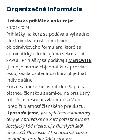
Organizačné informácie
Uzávierka prihlášok na kurz je:   
23/01/2024
Prihlášky na kurz sa podávajú výhradne 
elektronicky prostredníctvom 
objednávkového formulára, ktoré sa 
automaticky odosielajú na sekretariát 
SAPUL. Prihlášky sa podávajú 
MENOVITE
, 
tj. nie je možné objednať kurz pre viac 
osôb, každá osoba musí kurz objednať 
individuálne!
Kurzu sa môže zúčastniť člen Sapul s 
platnou členskou známkou na príslušný 
rok. Po úspešnom zvládnutí sa Vám 
 predĺži platnosť členského preukazu.
Upozorňujeme, 
pre
uplatnenie dotovanej 
ceny je v prihláške na kurz potrebné uviesť 
špecifický kód niektorej z členských škôl 
Únie LaSŠ Slovenska. Ak si účastník kurzu 
uplatní dotáciu bez kódu niektorej 