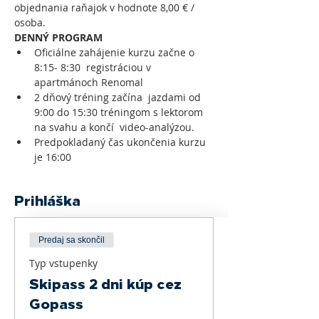
objednania raňajok v hodnote 8,00 € / 
osoba.
DENNÝ PROGRAM
Oficiálne zahájenie kurzu začne o 
8:15- 8:30  registráciou v 
apartmánoch Renomal
2 dňový tréning začína  jazdami od 
9:00 do 15:30 tréningom s lektorom 
na svahu a končí  video-analýzou.
Predpokladaný čas ukončenia kurzu 
je 16:00
Prihláška
Predaj sa skončil
Typ vstupenky
Skipass 2 dni kúp cez
Gopass