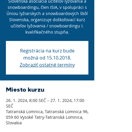
Slovenská asociácia učiteľov lyžovania a
snowboardingu, člen ISIA, v spolupráci s
Úniou lyžiarskych a snowboardových škôl
Slovenska, organizuje doškoľovací kurz
učiteľov lyžovania / snowboardingu I.
kvalifikačného stupňa.
Registrácia na kurz bude
možná od 15.10.2018.
Zobraziť ostatné termíny
Miesto kurzu
26. 1. 2024, 8:00 SEČ – 27. 1. 2024, 17:00
SEČ
Tatranská Lomnica, Tatranská Lomnica 96,
059 60 Vysoké Tatry-Tatranská Lomnica,
Slovakia