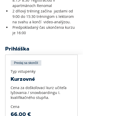
8:15- 8:30  registráciou v 
apartmánoch Renomal
2 dňový tréning začína  jazdami od 
9:00 do 15:30 tréningom s lektorom 
na svahu a končí  video-analýzou.
Predpokladaný čas ukončenia kurzu 
je 16:00
Prihláška
Predaj sa skončil
Typ vstupenky
Kurzovné
Cena za doškoľovací kurz učiteľa 
lyžovania / snowboardingu I. 
kvalifikačného stupňa.
Cena
66,00 €