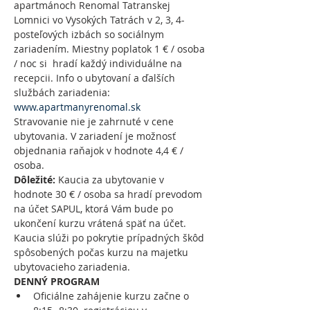
apartmánoch Renomal Tatranskej 
Lomnici vo Vysokých Tatrách v 2, 3, 4- 
posteľových izbách so sociálnym 
zariadením. Miestny poplatok 1 € / osoba 
/ noc si  hradí každý individuálne na 
recepcii. Info o ubytovaní a ďalších 
službách zariadenia: 
www.apartmanyrenomal.sk
Stravovanie nie je zahrnuté v cene 
ubytovania. V zariadení je možnosť 
objednania raňajok v hodnote 4,4 € / 
osoba.
Dôležité:
 Kaucia za ubytovanie v 
hodnote 30 € / osoba sa hradí prevodom 
na účet SAPUL, ktorá Vám bude po 
ukončení kurzu vrátená späť na účet. 
Kaucia slúži po pokrytie prípadných škôd 
spôsobených počas kurzu na majetku 
ubytovacieho zariadenia.
DENNÝ PROGRAM
Oficiálne zahájenie kurzu začne o 