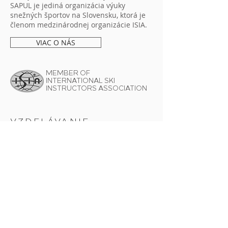
SAPUL je jediná organizácia výuky
snežných športov na Slovensku, ktorá je
členom medzinárodnej organizácie ISIA.
VIAC O NÁS
MEMBER OF
INTERNATIONAL SKI
INSTRUCTORS ASSOCIATION
VZDELÁVANIE
LYŽE
Kurz inštruktora lyžovania I. stupňa "C1"
Kurz inštruktora lyžovania I. stupňa "C2"
Kurz
inštruktora lyžovania II. stupňa "B"
Alpin kurz I.
Slalomový kurz
Kurz inštruktora lyžovania III. stupňa "A"