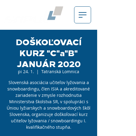
DOŠKOĽOVACÍ
KURZ "C"a"B"
JANUÁR 2020
pi 24. 1.
  |  
Tatranská Lomnica
Slovenská asociácia učiteľov lyžovania a
snowboardingu, člen ISIA a akreditované
zariadenie v zmysle rozhodnutia
Ministerstva školstva SR, v spolupráci s
Úniou lyžiarskych a snowboardových škôl
Slovenska, organizuje doškoľovací kurz
učiteľov lyžovania / snowboardingu I.
kvalifikačného stupňa.