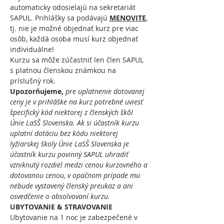
automaticky odosielajú na sekretariát 
SAPUL. Prihlášky sa podávajú 
MENOVITE
, 
tj. nie je možné objednať kurz pre viac 
osôb, každá osoba musí kurz objednať 
individuálne!
Kurzu sa môže zúčastniť len člen SAPUL 
s platnou členskou známkou na 
príslušný rok.
Upozorňujeme, 
pre
uplatnenie dotovanej 
ceny je v prihláške na kurz potrebné uviesť 
špecifický kód niektorej z členských škôl 
Únie LaSŠ Slovenska. Ak si účastník kurzu 
uplatní dotáciu bez kódu niektorej 
lyžiarskej školy Únie LaSŠ Slovenska je 
účastník kurzu povinný SAPUL uhradiť 
vzniknutý rozdiel medzi cenou kurzovného a 
dotovanou cenou, v opačnom prípade mu 
nebude vystavený členský preukaz a ani 
osvedčenie o absolvovaní kurzu.
UBYTOVANIE & STRAVOVANIE
Ubytovanie na 1 noc je zabezpečené v 