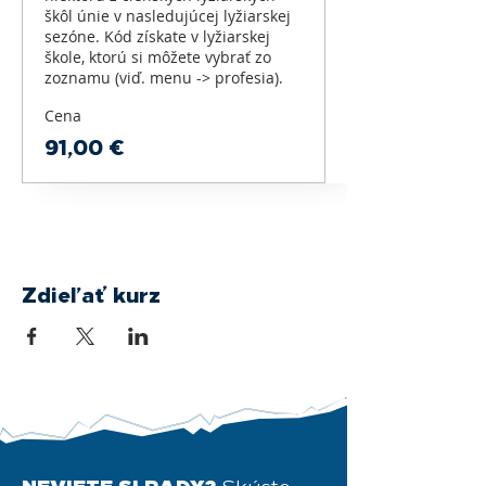
škôl únie v nasledujúcej lyžiarskej 
sezóne. Kód získate v lyžiarskej 
škole, ktorú si môžete vybrať zo 
zoznamu (viď. menu -> profesia).
Cena
91,00 €
Zdieľať kurz
NEVIETE SI RADY?
Skúste