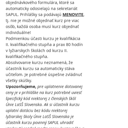
objednávkového formulára, ktoré sa 
automaticky odosielajú na sekretariát 
SAPUL. Prihlášky sa podávajú 
MENOVITE
, 
tj. nie je možné objednať kurz pre viac 
osôb, každá osoba musí kurz objednať 
individuálne!
Podmienkou účasti kurzu je kvalifikácia 
II. kvalifikačného stupňa a prax 80 hodín 
v lyžiarskych školách od kurzu II. 
kvalifikačného stupňa.
Absolvovanie kurzu neznamená, že 
účastník kurzu sa automaticky stáva 
učiteľom. Je potrebné úspešne zvládnuť 
všetky skúšky.
Upozorňujeme, 
pre
uplatnenie dotovanej 
ceny je v prihláške na kurz potrebné uviesť 
špecifický kód niektorej z členských škôl 
Únie LaSŠ Slovenska. Ak si účastník kurzu 
uplatní dotáciu bez kódu niektorej 
lyžiarskej školy Únie LaSŠ Slovenska je 
účastník kurzu povinný SAPUL uhradiť 