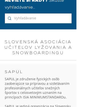
vyhľadávanie...
SLOVENSKÁ ASOCIÁCIA
UČITEĽOV LYŽOVANIA A
SNOWBOARDINGU
SAPUL
SAPUL je združenie fyzických osôb
zaoberajúce sa prípravou a vzdelávaním
profesionálnych učiteľov snežných
športov s celosvetovým uznaním na
princípoch ISIA MINIMUMSTANDARDu.
SAPUL je jediná organizácia na Slovensku,