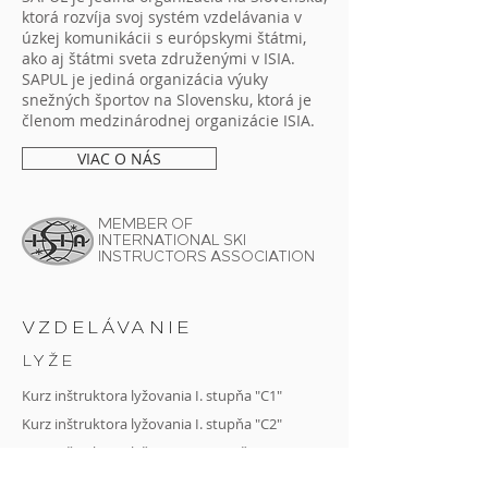
ktorá rozvíja svoj systém vzdelávania v
úzkej komunikácii s európskymi štátmi,
ako aj štátmi sveta združenými v ISIA.
SAPUL je jediná organizácia výuky
snežných športov na Slovensku, ktorá je
členom medzinárodnej organizácie ISIA.
VIAC O NÁS
MEMBER OF
INTERNATIONAL SKI
INSTRUCTORS ASSOCIATION
VZDELÁVANIE
LYŽE
Kurz inštruktora lyžovania I. stupňa "C1"
Kurz inštruktora lyžovania I. stupňa "C2"
Kurz
inštruktora lyžovania II. stupňa "B"
Alpin kurz I.