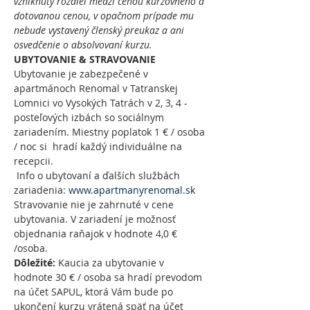
vzniknutý rozdiel medzi cenou kurzovného a 
dotovanou cenou, v opačnom prípade mu 
nebude vystavený členský preukaz a ani 
osvedčenie o absolvovaní kurzu.
UBYTOVANIE & STRAVOVANIE
Ubytovanie je zabezpečené v 
apartmánoch Renomal v Tatranskej 
Lomnici vo Vysokých Tatrách v 2, 3, 4 - 
posteľových izbách so sociálnym 
zariadením. Miestny poplatok 1 € / osoba 
/ noc si  hradí každý individuálne na 
recepcii.

 Info o ubytovaní a ďalších službách 
zariadenia: 
www.apartmanyrenomal.sk
Stravovanie nie je zahrnuté v cene 
ubytovania. V zariadení je možnosť 
objednania raňajok v hodnote 4,0 € 
/osoba.
Dôležité:
 Kaucia za ubytovanie v 
hodnote 30 € / osoba sa hradí prevodom 
na účet SAPUL, ktorá Vám bude po 
ukončení kurzu vrátená späť na účet 