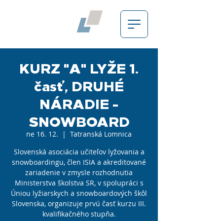
KURZ "A" LYŽE 1.
časť, DRUHÉ
NÁRADIE -
SNOWBOARD
ne 16. 12.
  |  
Tatranská Lomnica
Slovenská asociácia učiteľov lyžovania a
snowboardingu, člen ISIA a akreditované
zariadenie v zmysle rozhodnutia
Ministerstva školstva SR, v spolupráci s
Úniou lyžiarskych a snowboardových škôl
Slovenska, organizuje prvú časť kurzu III.
kvalifikačného stupňa.