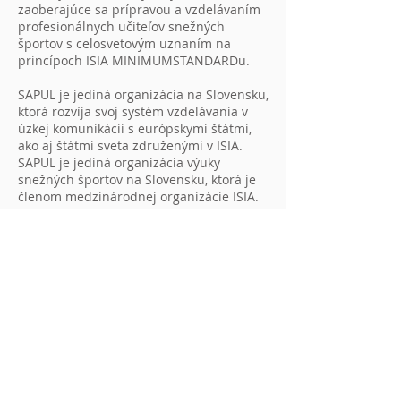
zaoberajúce sa prípravou a vzdelávaním
profesionálnych učiteľov snežných
športov s celosvetovým uznaním na
princípoch ISIA MINIMUMSTANDARDu.
SAPUL je jediná organizácia na Slovensku,
ktorá rozvíja svoj systém vzdelávania v
úzkej komunikácii s európskymi štátmi,
ako aj štátmi sveta združenými v ISIA.
SAPUL je jediná organizácia výuky
snežných športov na Slovensku, ktorá je
členom medzinárodnej organizácie ISIA.
VIAC O NÁS
MEMBER OF
INTERNATIONAL SKI
INSTRUCTORS ASSOCIATION
VZDELÁVANIE
LYŽE