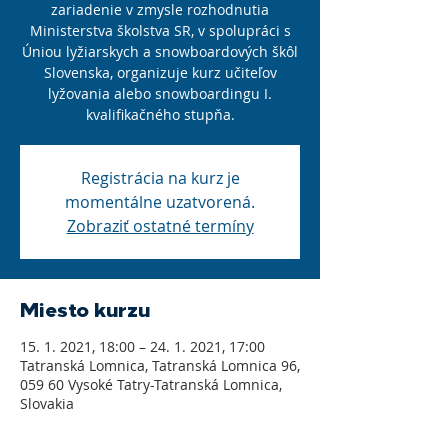
zariadenie v zmysle rozhodnutia
Ministerstva školstva SR, v spolupráci s
Úniou lyžiarskych a snowboardových škôl
Slovenska, organizuje kurz učiteľov
lyžovania alebo snowboardingu I.
kvalifikačného stupňa.
Registrácia na kurz je
momentálne uzatvorená.
Zobraziť ostatné termíny
Miesto kurzu
15. 1. 2021, 18:00 – 24. 1. 2021, 17:00
Tatranská Lomnica, Tatranská Lomnica 96,
059 60 Vysoké Tatry-Tatranská Lomnica,
Slovakia