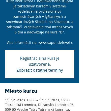
Kurz inštruktora I. kvalifikačného stupňa
je základným kurzom v systéme
vzdelávania profesionálov
zamestnávaných v lyžiarskych a
snowboardových školách na Slovensku a
zahraničí. Vzdelávanie trvá intenzívnych
6 dní a nadväzuje na kurz "D".
Viac informácií na: www.sapul.sk/level-c
Registrácia na kurz je
uzatvorená.
Zobraziť ostatné termíny
Miesto kurzu
11. 12. 2023, 16:00 – 17. 12. 2023, 16:00
Tatranská Lomnica, Tatranská Lomnica 96,
059 60 Vysoké Tatry-Tatranská Lomnica,