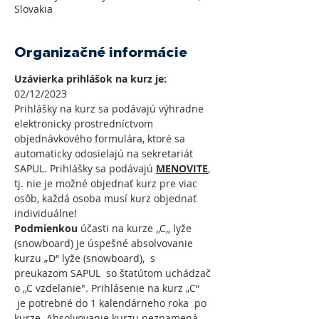
Slovakia
Organizačné informácie
Uzávierka prihlášok na kurz je:
02/12/2023
Prihlášky na kurz sa podávajú výhradne 
elektronicky prostredníctvom 
objednávkového formulára, ktoré sa 
automaticky odosielajú na sekretariát 
SAPUL. Prihlášky sa podávajú 
MENOVITE
, 
tj. nie je možné objednať kurz pre viac 
osôb, každá osoba musí kurz objednať 
individuálne!
Podmienkou
 účasti na kurze ,,C,, lyže 
(snowboard) je úspešné absolvovanie 
kurzu „D“ lyže (snowboard),  s 
preukazom SAPUL  so štatútom uchádzač 
o ,,C vzdelanie". Prihlásenie na kurz „C“ 
 je potrebné do 1 kalendárneho roka  po 
kurze. Absolvovanie kurzu neznamená, 