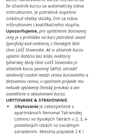
že účastník kurzu sa automaticky stáva 
inštruktorom. Je potrebné úspešne 
zvládnuť všetky skúšky, čím sa stáva 
inštruktorom I.kvalifikačného stupňa.
Upozorňujeme, 
pre
uplatnenie dotovanej 
ceny je v prihláške na kurz potrebné uviesť 
špecifický kód niektorej z členských škôl 
Únie LaSŠ Slovenska. Ak si účastník kurzu 
uplatní dotáciu bez kódu niektorej 
lyžiarskej školy Únie LaSŠ Slovenska je 
účastník kurzu povinný SAPUL uhradiť 
vzniknutý rozdiel medzi cenou kurzovného a 
dotovanou cenou, v opačnom prípade mu 
nebude vystavený členský preukaz a ani 
osvedčenie o absolvovaní kurzu.
UBYTOVANIE & STRAVOVANIE
Ubytovanie
 je zabezpečené v 
apartmánoch Renomal Tatranskej 
Lomnici vo Vysokých Tatrách v 2, 3, 4- 
posteľových izbách so sociálnym 
zariadením. Miestny poplatok 2 € / 