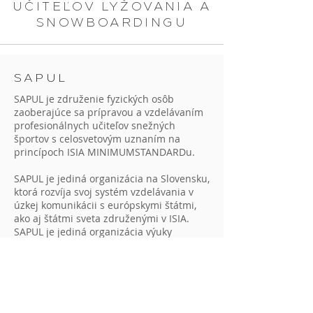
UČITEĽOV LYŽOVANIA A
SNOWBOARDINGU
SAPUL
SAPUL je združenie fyzických osôb
zaoberajúce sa prípravou a vzdelávaním
profesionálnych učiteľov snežných
športov s celosvetovým uznaním na
princípoch ISIA MINIMUMSTANDARDu.
SAPUL je jediná organizácia na Slovensku,
ktorá rozvíja svoj systém vzdelávania v
úzkej komunikácii s európskymi štátmi,
ako aj štátmi sveta združenými v ISIA.
SAPUL je jediná organizácia výuky
snežných športov na Slovensku, ktorá je
členom medzinárodnej organizácie ISIA.
VIAC O NÁS