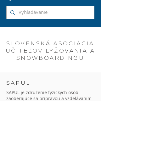
SLOVENSKÁ ASOCIÁCIA
UČITEĽOV LYŽOVANIA A
SNOWBOARDINGU
SAPUL
SAPUL je združenie fyzických osôb
zaoberajúce sa prípravou a vzdelávaním
profesionálnych učiteľov snežných
športov s celosvetovým uznaním na
princípoch ISIA MINIMUMSTANDARDu.
SAPUL je jediná organizácia na Slovensku,
ktorá rozvíja svoj systém vzdelávania v
úzkej komunikácii s európskymi štátmi,