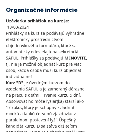
Organizačné informácie
Uzávierka prihlášok na kurz je:
 18/03/2024
Prihlášky na kurz sa podávajú výhradne 
elektronicky prostredníctvom 
objednávkového formulára, ktoré sa 
automaticky odosielajú na sekretariát 
SAPUL. Prihlášky sa podávajú 
MENOVITE
, 
tj. nie je možné objednať kurz pre viac 
osôb, každá osoba musí kurz objednať 
individuálne!
Kurz "D" 
je úvodným kurzom do 
vzdelania SAPUL a je zameraný dôrazne 
na prácu s deťmi. Trvanie kurzu 5 dní. 
Absolvovať ho môže lyžiar(ka) starší ako 
17 rokov, ktorý je schopný zvládnuť 
modrú a ľahkú červenú zjazdovku v 
paralelnom postavení lyží. Úspešný 
kandidát kurzu D sa stáva držiteľom 