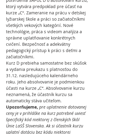
potvrdenia SAPUL D o absolvovaní kurzu, 
ktorý vytvára predpoklad pre účasť na 
kurze „C“. Zameranie na prácu v detskej 
lyžiarskej škole a práci so začiatočníkmi 
všetkých vekových kategórií. Nové 
technológie, práca s videom analýza a 
správne uplatňovanie konkrétnych 
cvičení. Bezpečnosť a adekvátny 
pedagogický prístup k práci s deťmi a 
začiatočníkmi.
Kurz D prebieha samostatne bez skúšok 
a vydania preukazu s platnosťou do 
31.12. nasledujúceho kalendárneho 
roku. Jeho absolvovanie je podmienkou 
účasti na kurze „C“. Absolvovanie kurzu 
neznamená, že účastník kurzu sa 
automaticky stáva učiteľom.  
Upozorňujeme, 
pre
uplatnenie dotovanej 
ceny je v prihláške na kurz potrebné uviesť 
špecifický kód niektorej z členských škôl 
Únie LaSŠ Slovenska. Ak si účastník kurzu 
uplatní dotáciu bez kódu niektorej 