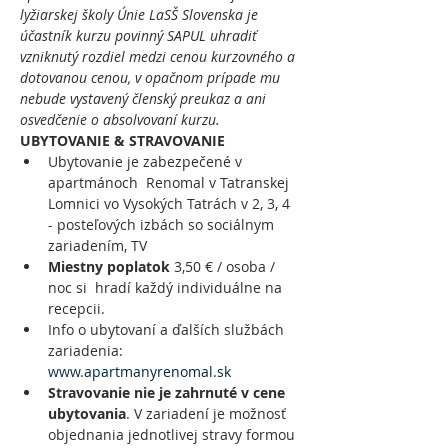
lyžiarskej školy Únie LaSŠ Slovenska je 
účastník kurzu povinný SAPUL uhradiť 
vzniknutý rozdiel medzi cenou kurzovného a 
dotovanou cenou, v opačnom prípade mu 
nebude vystavený členský preukaz a ani 
osvedčenie o absolvovaní kurzu.
UBYTOVANIE & STRAVOVANIE
Ubytovanie je zabezpečené v 
apartmánoch  Renomal v Tatranskej 
Lomnici vo Vysokých Tatrách v 2, 3, 4 
- posteľových izbách so sociálnym 
zariadením, TV 
Miestny poplatok
 3,50 € / osoba / 
noc si  hradí každý individuálne na 
recepcii.
Info o ubytovaní a ďalších službách 
zariadenia: 
www.apartmanyrenomal.sk
Stravovanie nie je zahrnuté v cene 
ubytovania
. V zariadení je možnosť 
objednania jednotlivej stravy formou 