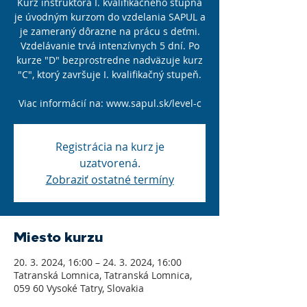
Kurz inštruktora I. kvalifikačného stupňa
je úvodným kurzom do vzdelania SAPUL a
je zameraný dôrazne na prácu s deťmi.
Vzdelávanie trvá intenzívnych 5 dní. Po
kurze "D" bezprostredne nadväzuje kurz
"C", ktorý završuje I. kvalifikačný stupeň.
Viac informácií na: www.sapul.sk/level-c
Registrácia na kurz je
uzatvorená.
Zobraziť ostatné termíny
Miesto kurzu
20. 3. 2024, 16:00 – 24. 3. 2024, 16:00
Tatranská Lomnica, Tatranská Lomnica,
059 60 Vysoké Tatry, Slovakia