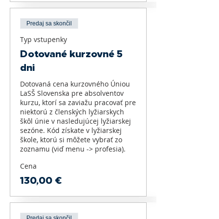
Predaj sa skončil
Typ vstupenky
Dotované kurzovné 5
dni
Dotovaná cena kurzovného Úniou 
LaSŠ Slovenska pre absolventov 
kurzu, ktorí sa zaviažu pracovať pre 
niektorú z členských lyžiarskych 
škôl únie v nasledujúcej lyžiarskej 
sezóne. Kód získate v lyžiarskej 
škole, ktorú si môžete vybrať zo 
zoznamu (viď menu -> profesia).
Cena
130,00 €
Predaj sa skončil