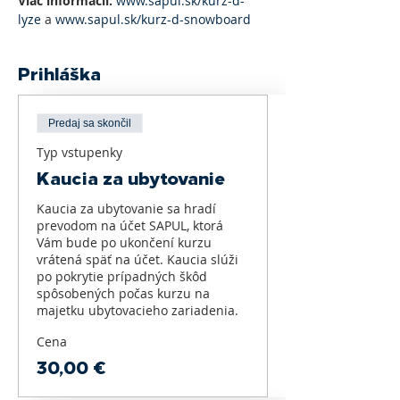
Viac informácií:
www.sapul.sk/kurz-d-
lyze
 a 
www.sapul.sk/kurz-d-snowboard
Prihláška
Predaj sa skončil
Typ vstupenky
Kaucia za ubytovanie
Kaucia za ubytovanie sa hradí 
prevodom na účet SAPUL, ktorá 
Vám bude po ukončení kurzu 
vrátená späť na účet. Kaucia slúži 
po pokrytie prípadných škôd 
spôsobených počas kurzu na 
majetku ubytovacieho zariadenia.
Cena
30,00 €