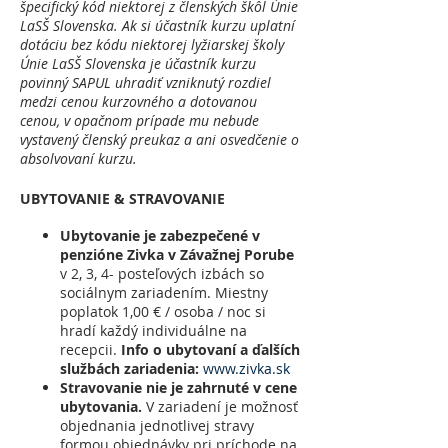
špecifický kód niektorej z členských škôl Únie
LaSŠ Slovenska. Ak si účastník kurzu uplatní
dotáciu bez kódu niektorej lyžiarskej školy
Únie LaSŠ Slovenska je účastník kurzu
povinný SAPUL uhradiť vzniknutý rozdiel
medzi cenou kurzovného a dotovanou
cenou, v opačnom prípade mu nebude
vystavený členský preukaz a ani osvedčenie o
absolvovaní kurzu.
UBYTOVANIE & STRAVOVANIE
Ubytovanie je zabezpečené v
penzióne Zivka v Závažnej Porube
v 2, 3, 4- posteľových izbách so
sociálnym zariadením. Miestny
poplatok 1,00 € / osoba / noc si
hradí každý individuálne na
recepcii.
Info o ubytovaní a ďalších
službách zariadenia:
www.zivka.sk
Stravovanie nie je zahrnuté v cene
ubytovania.
V zariadení je možnosť
objednania jednotlivej stravy
formou objednávky pri príchode na