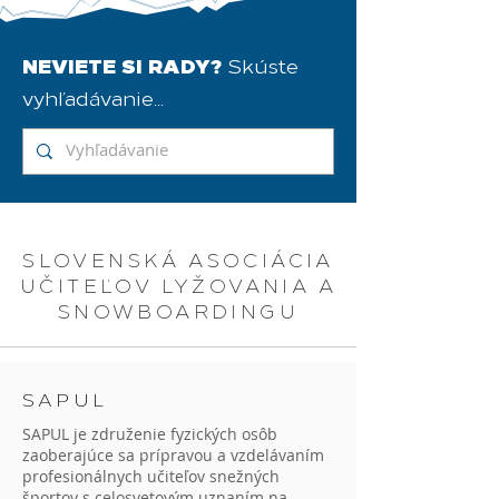
NEVIETE SI RADY?
Skúste
vyhľadávanie...
SLOVENSKÁ ASOCIÁCIA
UČITEĽOV LYŽOVANIA A
SNOWBOARDINGU
SAPUL
SAPUL je združenie fyzických osôb
zaoberajúce sa prípravou a vzdelávaním
profesionálnych učiteľov snežných
športov s celosvetovým uznaním na