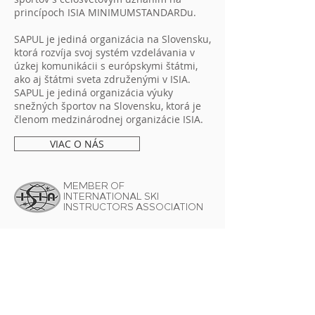
princípoch ISIA MINIMUMSTANDARDu.
SAPUL je jediná organizácia na Slovensku,
ktorá rozvíja svoj systém vzdelávania v
úzkej komunikácii s európskymi štátmi,
ako aj štátmi sveta združenými v ISIA.
SAPUL je jediná organizácia výuky
snežných športov na Slovensku, ktorá je
členom medzinárodnej organizácie ISIA.
VIAC O NÁS
MEMBER OF
INTERNATIONAL SKI
INSTRUCTORS ASSOCIATION
VZDELÁVANIE
LYŽE
Kurz inštruktora lyžovania I. stupňa "C1"