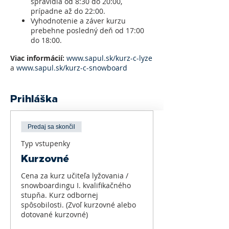
spravidla od 8:30 do 20:00,
prípadne až do 22:00.
Vyhodnotenie a záver kurzu
prebehne posledný deň od 17:00
do 18:00.
Viac informácií:
www.sapul.sk/kurz-c-lyze
a
www.sapul.sk/kurz-c-snowboard
Prihláška
Predaj sa skončil
Typ vstupenky
Kurzovné
Cena za kurz učiteľa lyžovania / 
snowboardingu I. kvalifikačného 
stupňa. Kurz odbornej 
spôsobilosti. (Zvoľ kurzovné alebo 
dotované kurzovné)