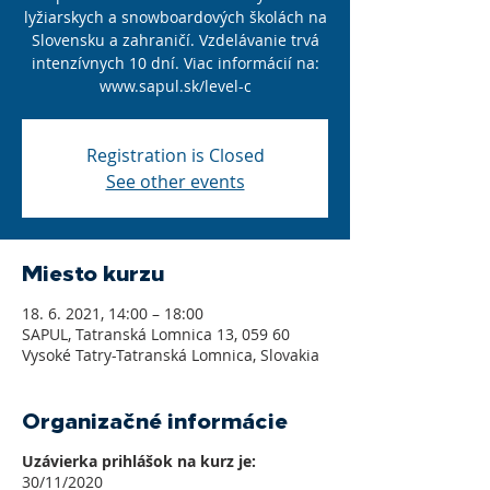
lyžiarskych a snowboardových školách na
Slovensku a zahraničí. Vzdelávanie trvá
intenzívnych 10 dní. Viac informácií na:
www.sapul.sk/level-c
Registration is Closed
See other events
Miesto kurzu
18. 6. 2021, 14:00 – 18:00
SAPUL, Tatranská Lomnica 13, 059 60
Vysoké Tatry-Tatranská Lomnica, Slovakia
Organizačné informácie
Uzávierka prihlášok na kurz je:
30/11/2020