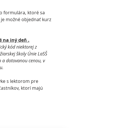
 formulára, ktoré sa 
ie je možné objednať kurz 
 na iný deň .
cký kód niektorej z 
žiarskej školy Únie LaSŠ 
o a dotovanou cenou, v 
u.
vke s lektorom pre 
astníkov, ktorí majú 