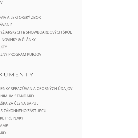
V
VIA A LEKTORSKÝ ZBOR
ÁVANIE
LYŽIARSKYCH a SNOWBOARDOVÝCH ŠKÔL
- NOVINKY & ČLÁNKY
AKTY
ÁLNY PROGRAM KURZOV
KUMENTY
ENKY SPRACÚVANIA OSOBNÝCH ÚDAJOV
MINIMUM STANDARD
ÁŠKA ZA ČLENA SAPUL
AS ZÁKONNÉHO ZÁSTUPCU
KÉ PRÍSPEVKY
STAMP
CARD