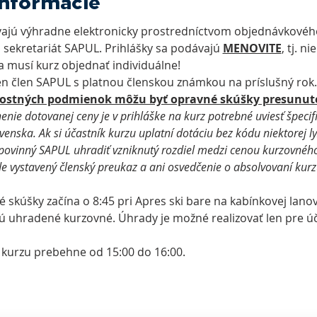
vajú výhradne elektronicky prostredníctvom objednávkového
 sekretariát SAPUL. Prihlášky sa podávajú 
MENOVITE
, tj. n
a musí kurz objednať individuálne!
en člen SAPUL s platnou členskou známkou na príslušný rok.
nostných podmienok môžu byť opravné skúšky presunuté
enie dotovanej ceny je v prihláške na kurz potrebné uviesť špecifi
venska. Ak si účastník kurzu uplatní dotáciu bez kódu niektorej ly
 povinný SAPUL uhradiť vzniknutý rozdiel medzi cenou kurzovnéh
vystavený členský preukaz a ani osvedčenie o absolvovaní kurz
 skúšky začína o 8:45 pri Apres ski bare na kabínkovej lano
ú uhradené kurzovné. Úhrady je možné realizovať len pre úč
 kurzu prebehne od 15:00 do 16:00.