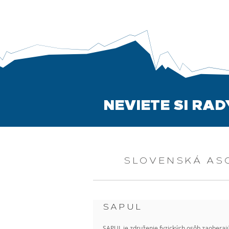
NEVIETE SI RA
SLOVENSKÁ AS
SAPUL
SAPUL je združenie fyzických osôb zaoberaj