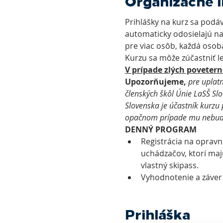
Prihlášky na kurz sa podá
automaticky odosielajú na
pre viac osôb, každá osob
Kurzu sa môže zúčastniť l
V prípade zlých poveter
Upozorňujeme, 
pre
uplatn
členských škôl Únie LaSŠ Slo
Slovenska je účastník kurzu
opačnom prípade mu nebude 
DENNÝ PROGRAM
Registrácia na opravné
uchádzačov, ktorí maj
vlastný skipass.
Vyhodnotenie a záver
Prihláška