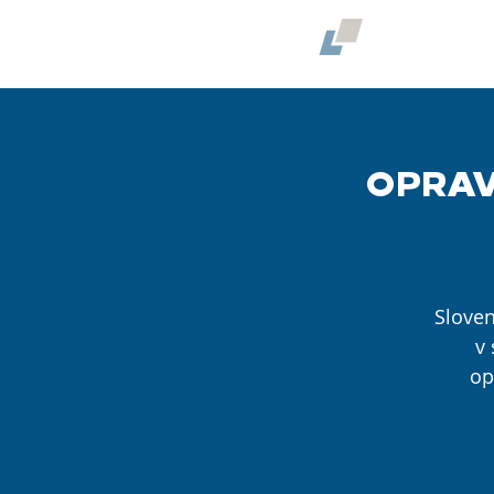
O NÁS
OPRAV
Sloven
v 
op