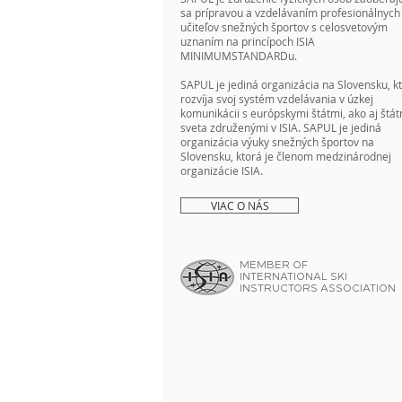
sa prípravou a vzdelávaním profesionálnych
učiteľov snežných športov s celosvetovým
uznaním na princípoch ISIA
MINIMUMSTANDARDu.
SAPUL je jediná organizácia na Slovensku, k
rozvíja svoj systém vzdelávania v úzkej
komunikácii s európskymi štátmi, ako aj štát
sveta združenými v ISIA. SAPUL je jediná
organizácia výuky snežných športov na
Slovensku, ktorá je členom medzinárodnej
organizácie ISIA.
VIAC O NÁS
MEMBER OF
INTERNATIONAL SKI
INSTRUCTORS ASSOCIATION