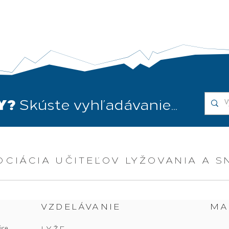
DY?
Skúste vyhľadávanie...
OCIÁCIA UČITEĽOV LYŽOVANIA A 
VZDELÁVANIE
MA
úce
LYŽE