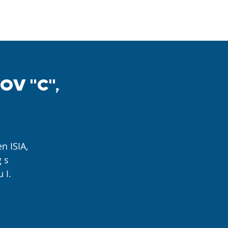
TY
KONTAKTY
KURZY 2026
V "C",
n ISIA,
g s
 I.