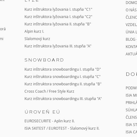
DOMO
Kurz inštruktora lyžovania I. stupňa "C1"
O NÁS
Kurz inštruktora lyžovania I. stupňa "C2"
ČLENO
Kurz
inštruktora lyžovania II. stupňa "B"
VZDEL
torá
Alpin kurz I.
ÚNIA 
mi
Slalomový kurz
BLOG 
Kurz inštruktora lyžovania III. stupňa "A"
KONT
AKTU
SNOWBOARD
Kurz inštruktora snowboardingu I. stupňa "D"
DO
Kurz inštruktora snowboardingu I. stupňa "C"
Kurz
inštruktora snowboardingu II. stupňa
"B"
PODMI
Cross Coach
/
Free Style Kurz
ISIA 
Kurz inštruktora snowboardingu III. stupňa "A"
PRIHL
SÚHL
ÚROVEŇ EÚ
ČLENS
EUROSECURITE - Aplin kurz II.
ISIA 
ISIA SKITEST / EUROTEST - Slalomový kurz II.
ISIA 