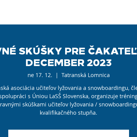
ČLENOVIA
VZDELÁVANIE
PROFESIA
AKTUALI
NÉ SKÚŠKY PRE ČAKATEĽO
DECEMBER 2023
ne 17. 12.
  |  
Tatranská Lomnica
ská asociácia učiteľov lyžovania a snowboardingu, čle
spolupráci s Úniou LaSŠ Slovenska, organizuje trénin
ravnými skúškami učiteľov lyžovania / snowboardingu
kvalifikačného stupňa.