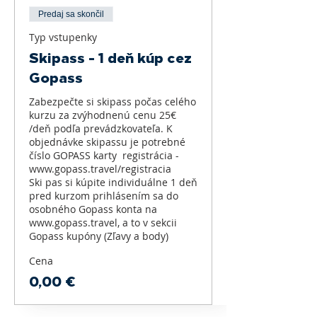
Predaj sa skončil
Typ vstupenky
Skipass - 1 deň kúp cez
Gopass
Zabezpečte si skipass počas celého 
kurzu za zvýhodnenú cenu 25€ 
/deň podľa prevádzkovateľa. K 
objednávke skipassu je potrebné 
číslo GOPASS karty  registrácia - 
www.gopass.travel/registracia 

Ski pas si kúpite individuálne 1 deň 
pred kurzom prihlásením sa do 
osobného Gopass konta na 
www.gopass.travel, a to v sekcii 
Cena
0,00 €