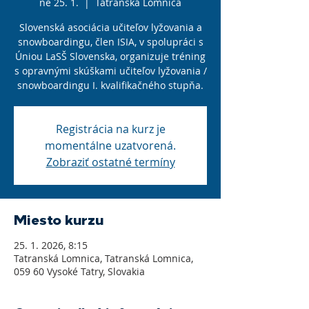
ne 25. 1.
  |  
Tatranská Lomnica
Slovenská asociácia učiteľov lyžovania a
snowboardingu, člen ISIA, v spolupráci s
Úniou LaSŠ Slovenska, organizuje tréning
s opravnými skúškami učiteľov lyžovania /
snowboardingu I. kvalifikačného stupňa.
Registrácia na kurz je
momentálne uzatvorená.
Zobraziť ostatné termíny
Miesto kurzu
25. 1. 2026, 8:15
Tatranská Lomnica, Tatranská Lomnica,
059 60 Vysoké Tatry, Slovakia