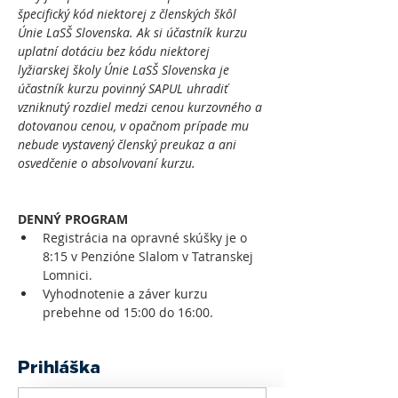
špecifický kód niektorej z členských škôl 
Únie LaSŠ Slovenska. Ak si účastník kurzu 
uplatní dotáciu bez kódu niektorej 
lyžiarskej školy Únie LaSŠ Slovenska je 
účastník kurzu povinný SAPUL uhradiť 
vzniknutý rozdiel medzi cenou kurzovného a 
dotovanou cenou, v opačnom prípade mu 
nebude vystavený členský preukaz a ani 
osvedčenie o absolvovaní kurzu.
DENNÝ PROGRAM
Registrácia na opravné skúšky je o 
8:15 v Penzióne Slalom v Tatranskej 
Lomnici.
Vyhodnotenie a záver kurzu 
prebehne od 15:00 do 16:00.
Prihláška