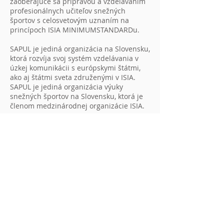
zaoberajúce sa prípravou a vzdelávaním
profesionálnych učiteľov snežných
športov s celosvetovým uznaním na
princípoch ISIA MINIMUMSTANDARDu.
SAPUL je jediná organizácia na Slovensku,
ktorá rozvíja svoj systém vzdelávania v
úzkej komunikácii s európskymi štátmi,
ako aj štátmi sveta združenými v ISIA.
SAPUL je jediná organizácia výuky
snežných športov na Slovensku, ktorá je
členom medzinárodnej organizácie ISIA.
VIAC O NÁS
MEMBER OF
INTERNATIONAL SKI
INSTRUCTORS ASSOCIATION
VZDELÁVANIE
LYŽE