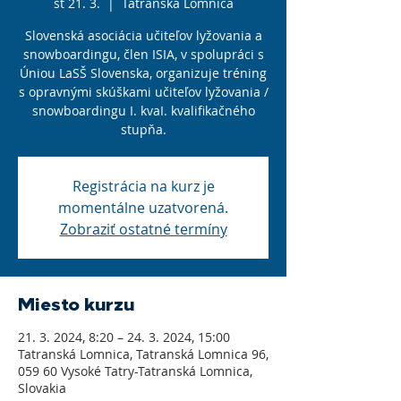
št 21. 3.
  |  
Tatranská Lomnica
Slovenská asociácia učiteľov lyžovania a
snowboardingu, člen ISIA, v spolupráci s
Úniou LaSŠ Slovenska, organizuje tréning
s opravnými skúškami učiteľov lyžovania /
snowboardingu I. kvaI. kvalifikačného
stupňa.
Registrácia na kurz je
momentálne uzatvorená.
Zobraziť ostatné termíny
Miesto kurzu
21. 3. 2024, 8:20 – 24. 3. 2024, 15:00
Tatranská Lomnica, Tatranská Lomnica 96,
059 60 Vysoké Tatry-Tatranská Lomnica,
Slovakia