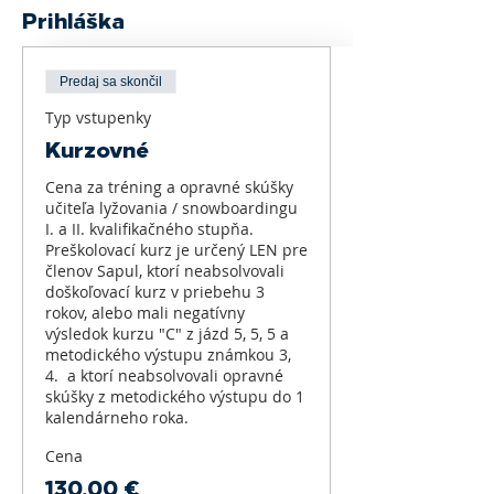
Prihláška
Predaj sa skončil
Typ vstupenky
Kurzovné
Cena za tréning a opravné skúšky 
učiteľa lyžovania / snowboardingu 
I. a II. kvalifikačného stupňa. 

Preškolovací kurz je určený LEN pre 
členov Sapul, ktorí neabsolvovali 
doškoľovací kurz v priebehu 3 
rokov, alebo mali negatívny 
výsledok kurzu "C" z jázd 5, 5, 5 a 
metodického výstupu známkou 3, 
4.  a ktorí neabsolvovali opravné 
skúšky z metodického výstupu do 1 
kalendárneho roka.
Cena
130,00 €