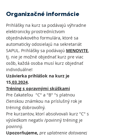
Organizačné informácie
Prihlášky na kurz sa podávajú výhradne 
elektronicky prostredníctvom 
objednávkového formulára, ktoré sa 
automaticky odosielajú na sekretariát 
SAPUL. Prihlášky sa podávajú 
MENOVITE
, 
tj. nie je možné objednať kurz pre viac 
osôb, každá osoba musí kurz objednať 
individuálne!
Uzávierka prihlášok na kurz je 
15
.03.2024
. 
Tréning s opravnými skúškami
Pre čakateľou  "C" a "B" "s platnou 
členskou známkou na príslušný rok je 
tréning dobrovoľný.  
Pre kurzantov, ktorí absolvovali kurz "C" s 
výsledkom negatív /povinný tréning je 
povinný. 
Upozorňujeme, 
pre
uplatnenie dotovanej 