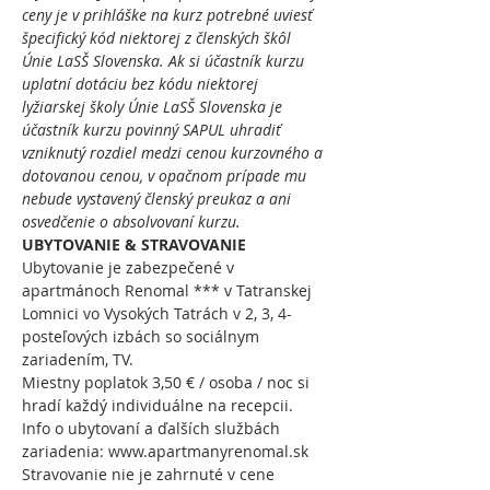
ceny je v prihláške na kurz potrebné uviesť 
špecifický kód niektorej z členských škôl 
Únie LaSŠ Slovenska. Ak si účastník kurzu 
uplatní dotáciu bez kódu niektorej 
lyžiarskej školy Únie LaSŠ Slovenska je 
účastník kurzu povinný SAPUL uhradiť 
vzniknutý rozdiel medzi cenou kurzovného a 
dotovanou cenou, v opačnom prípade mu 
nebude vystavený členský preukaz a ani 
osvedčenie o absolvovaní kurzu.
UBYTOVANIE & STRAVOVANIE
Ubytovanie je zabezpečené v 
apartmánoch Renomal *** v Tatranskej 
Lomnici vo Vysokých Tatrách v 2, 3, 4- 
posteľových izbách so sociálnym 
zariadením, TV. 
Miestny poplatok 3,50 € / osoba / noc si 
hradí každý individuálne na recepcii. 
Info o ubytovaní a ďalších službách 
zariadenia: www.apartmanyrenomal.sk
Stravovanie nie je zahrnuté v cene 