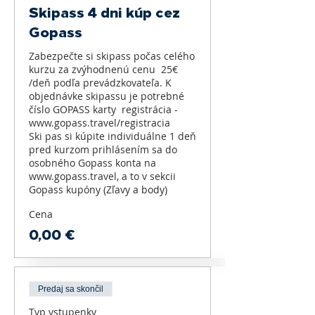
Skipass 4 dni kúp cez
Gopass
Zabezpečte si skipass počas celého 
kurzu za zvýhodnenú cenu  25€ 
/deň podľa prevádzkovateľa. K 
objednávke skipassu je potrebné 
číslo GOPASS karty  registrácia - 
www.gopass.travel/registracia 

Ski pas si kúpite individuálne 1 deň 
pred kurzom prihlásením sa do 
osobného Gopass konta na 
www.gopass.travel, a to v sekcii 
Cena
0,00 €
Predaj sa skončil
Typ vstupenky