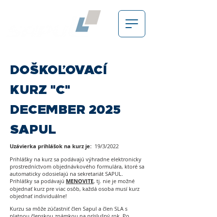
DOŠKOĽOVACÍ
KURZ "C"
DECEMBER 2025
SAPUL
Uzávierka prihlášok na kurz je:
19/3/2022
Prihlášky na kurz sa podávajú výhradne elektronicky
prostredníctvom objednávkového formulára, ktoré sa
automaticky odosielajú na sekretariát SAPUL.
Prihlášky sa podávajú
MENOVITE
, tj. nie je možné
objednať kurz pre viac osôb, každá osoba musí kurz
objednať individuálne!
Kurzu sa môže zúčastniť člen Sapul a člen SLA s
platnou členskou známkou na príslušný rok. Po