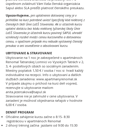
úspešnom zvládnutí Vám Vaša členská organizácia
Sapul alebo SLA predĺži platnosť členského preukazu.
Upozorňujeme,
pre
uplatnenie dotovanej ceny je v
prihláške na kurz potrebné uviesť špecifický kód niektorej z
členských škôl Únie LaSŠ Slovenska. Ak si účastník kurzu
uplatní dotáciu bez kódu niektorej lyžiarskej školy Únie
LaSŠ Slovenska je účastník kurzu povinný SAPUL uhradiť
vzniknutý rozdiel medzi cenou kurzovného a dotovanou
cenou, v opačnom prípade mu nebude vystavený členský
preukaz a ani osvedčenie o absolvovaní kurzu.
UBYTOVANIE & STRAVOVANIE
Ubytovanie na 1 noc je zabezpečené v apartmánoch
Renomal Tatranskej Lomnici vo Vysokých Tatrách v 2,
3, 4- posteľových izbách so sociálnym zariadením.
Miestny poplatok 1,50 € / osoba / noc si hradí každý
individuálne na recepcii. Info o ubytovaní a ďalších
službách zariadenia:
www.apartmanyrenomal.sk
V prípade záujmu o príchod na kurz deň vopred,
rezervujte si ubytovanie mailom
anita.jezercakova@sapul.sk
Stravovanie nie je zahrnuté v cene ubytovania. V
zariadení je možnosť objednania raňajok v hodnote
6,00 € / osoba.
DENNÝ PROGRAM
Oficiálne zahájenie kurzu začne o 8:15- 8:30
registráciou v apartmánoch Renomal
2 dňový tréning začína jazdami od 9:00 do 15:30