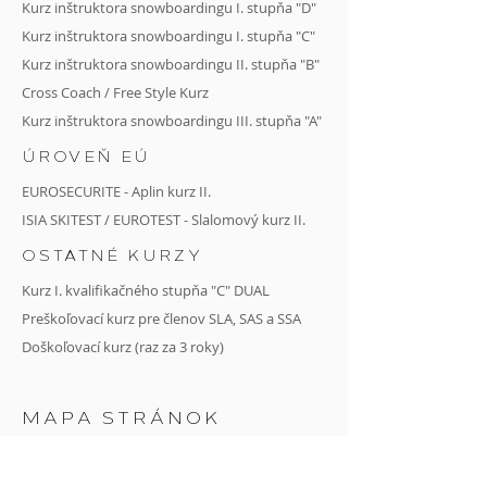
Kurz inštruktora snowboardingu I. stupňa "D"
Kurz inštruktora snowboardingu I. stupňa "C"
Kurz
inštruktora snowboardingu II. stupňa
"B"
Cross Coach
/
Free Style Kurz
Kurz inštruktora snowboardingu III. stupňa "A"
ÚROVEŇ EÚ
EUROSECURITE - Aplin kurz II.
ISIA SKITEST / EUROTEST - Slalomový kurz II.
OSTATNÉ KURZY
Kurz I. kvalifikačného stupňa "C" DUAL
Preškoľovací kurz pre členov SLA, SAS a SSA
Doškoľovací kurz (raz za 3 roky)
MAPA STRÁNOK
DOMOV
O NÁS