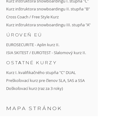
Kurz inštruktora snowboardingu I. stupňa "C"
Kurz
inštruktora snowboardingu II. stupňa
"B"
Cross Coach
/
Free Style Kurz
Kurz inštruktora snowboardingu III. stupňa "A"
ÚROVEŇ EÚ
EUROSECURITE - Aplin kurz II.
ISIA SKITEST / EUROTEST - Slalomový kurz II.
OSTATNÉ KURZY
Kurz I. kvalifikačného stupňa "C" DUAL
Preškoľovací kurz pre členov SLA, SAS a SSA
Doškoľovací kurz (raz za 3 roky)
MAPA STRÁNOK
DOMOV
O NÁS
ČLENOVIA A LEKTORSKÝ ZBOR