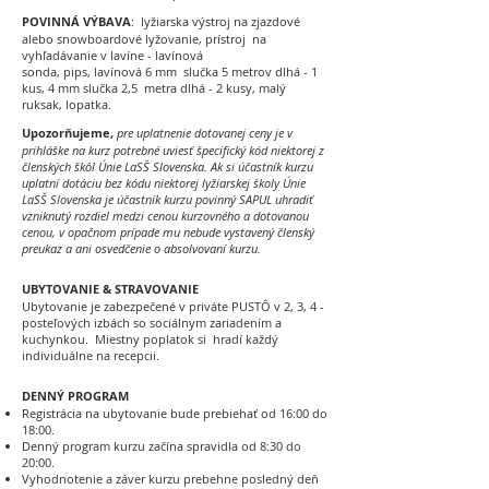
POVINNÁ VÝBAVA
: lyžiarska výstroj na zjazdové
alebo snowboardové lyžovanie, prístroj na
vyhľadávanie v lavíne - lavínová
sonda, pips, lavínová 6 mm slučka 5 metrov dlhá - 1
kus, 4 mm slučka 2,5 metra dlhá - 2 kusy, malý
ruksak, lopatka.
Upozorňujeme,
pre
uplatnenie dotovanej ceny je v
prihláške na kurz potrebné uviesť špecifický kód niektorej z
členských škôl Únie LaSŠ Slovenska. Ak si účastník kurzu
uplatní dotáciu bez kódu niektorej lyžiarskej školy Únie
LaSŠ Slovenska je účastník kurzu povinný SAPUL uhradiť
vzniknutý rozdiel medzi cenou kurzovného a dotovanou
cenou, v opačnom prípade mu nebude vystavený členský
preukaz a ani osvedčenie o absolvovaní kurzu.
UBYTOVANIE & STRAVOVANIE
Ubytovanie je zabezpečené v priváte PUSTÔ v 2, 3, 4 -
posteľových izbách so sociálnym zariadením a
kuchynkou. Miestny poplatok si hradí každý
individuálne na recepcii.
DENNÝ PROGRAM
Registrácia na ubytovanie bude prebiehať od 16:00 do
18:00.
Denný program kurzu začína spravidla od 8:30 do
20:00.
Vyhodnotenie a záver kurzu prebehne posledný deň