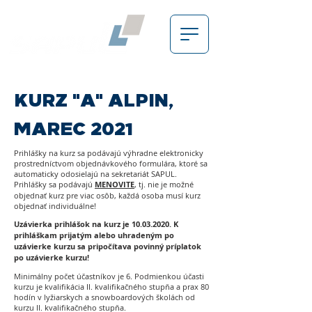
KURZ "A" ALPIN,
MAREC 2021
Prihlášky na kurz sa podávajú výhradne elektronicky
prostredníctvom objednávkového formulára, ktoré sa
automaticky odosielajú na sekretariát SAPUL.
Prihlášky sa podávajú
MENOVITE
, tj. nie je možné
objednať kurz pre viac osôb, každá osoba musí kurz
objednať individuálne!
Uzávierka prihlášok na kurz je
10.03.2020
. K
prihláškam prijatým alebo uhradeným po
uzávierke kurzu sa pripočítava povinný príplatok
po uzávierke kurzu!
Minimálny počet účastníkov je 6. Podmienkou účasti
kurzu je kvalifikácia II. kvalifikačného stupňa a prax 80
hodín v lyžiarskych a snowboardových školách od
kurzu II. kvalifikačného stupňa.