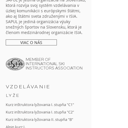
ktorá rozvíja svoj systém vzdelávania v
úzkej komunikácii s európskymi štátmi,
ako aj štátmi sveta združenými v ISIA.
SAPUL je jediná organizácia výuky
snežných športov na Slovensku, ktorá je
členom medzinárodnej organizácie ISIA.
VIAC O NÁS
MEMBER OF
INTERNATIONAL SKI
INSTRUCTORS ASSOCIATION
VZDELÁVANIE
LYŽE
Kurz inštruktora lyžovania I. stupňa "C1"
Kurz inštruktora lyžovania I. stupňa "C2"
Kurz
inštruktora lyžovania II. stupňa "B"
Alpin kurz I.