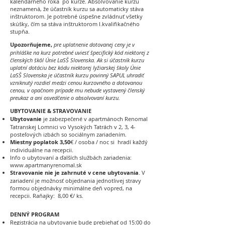
kalendárneho roka po kurze. Absolvovanie kurzu
neznamená, že účastník kurzu sa automaticky stáva
inštruktorom. Je potrebné úspešne zvládnuť všetky
skúšky, čím sa stáva inštruktorom I.kvalifikačného
stupňa.
Upozorňujeme,
pre
uplatnenie dotovanej ceny je v
prihláške na kurz potrebné uviesť špecifický kód niektorej z
členských škôl Únie LaSŠ Slovenska. Ak si účastník kurzu
uplatní dotáciu bez kódu niektorej lyžiarskej školy Únie
LaSŠ Slovenska je účastník kurzu povinný SAPUL uhradiť
vzniknutý rozdiel medzi cenou kurzovného a dotovanou
cenou, v opačnom prípade mu nebude vystavený členský
preukaz a ani osvedčenie o absolvovaní kurzu.
UBYTOVANIE & STRAVOVANIE
Ubytovanie
je zabezpečené v apartmánoch Renomal
Tatranskej Lomnici vo Vysokých Tatrách v 2, 3, 4-
posteľových izbách so sociálnym zariadením.
Miestny poplatok 3,50
€ / osoba / noc si hradí každý
individuálne na recepcii.
Info o ubytovaní a ďalších službách zariadenia:
www.apartmanyrenomal.sk
Stravovanie nie je zahrnuté v cene ubytovania
. V
zariadení je možnosť objednania jednotlivej stravy
formou objednávky minimálne deň vopred, na
recepcii. Raňajky: 8,00 €/ ks.
DENNÝ PROGRAM
Registrácia na ubytovanie bude prebiehať od 15:00 do