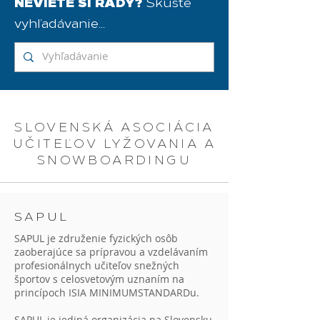
NEVIETE SI RADY?
Skúste
vyhľadávanie...
SLOVENSKÁ ASOCIÁCIA
UČITEĽOV LYŽOVANIA A
SNOWBOARDINGU
SAPUL
SAPUL je združenie fyzických osôb
zaoberajúce sa prípravou a vzdelávaním
profesionálnych učiteľov snežných
športov s celosvetovým uznaním na
princípoch ISIA MINIMUMSTANDARDu.
SAPUL je jediná organizácia na Slovensku,