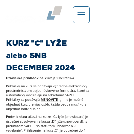
KURZ "C" LYŽE
alebo SNB
DECEMBER 2024
Uzávierka prihlášok na kurz je:
08/12/2024
Prihlášky na kurz sa podávajú výhradne elektronicky
prostredníctvom objednávkového formulára, ktoré sa
automaticky odosielajú na sekretariát SAPUL.
Prihlášky sa podávajú
MENOVITE
, tj. nie je možné
objednať kurz pre viac osôb, každá osoba musí kurz
objednať individuálne!
Podmienkou
účasti na kurze ,,C,, lyže (snowboard) je
úspešné absolvovanie kurzu „D“ lyže (snowboard), s
preukazom SAPUL so štatútom uchádzač o ,,C
vzdelanie". Prihlásenie na kurz „C“ je potrebné do 1