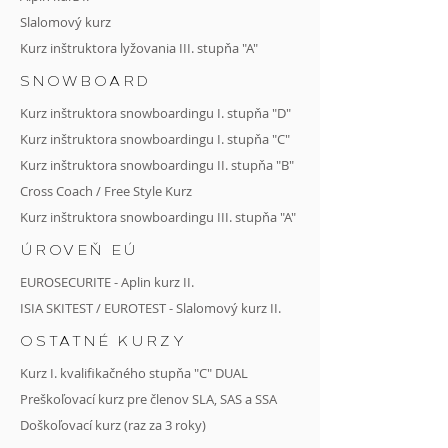
Slalomový kurz
Kurz inštruktora lyžovania III. stupňa "A"
SNOWBOARD
Kurz inštruktora snowboardingu I. stupňa "D"
Kurz inštruktora snowboardingu I. stupňa "C"
Kurz
inštruktora snowboardingu II. stupňa
"B"
Cross Coach
/
Free Style Kurz
Kurz inštruktora snowboardingu III. stupňa "A"
ÚROVEŇ EÚ
EUROSECURITE - Aplin kurz II.
ISIA SKITEST / EUROTEST - Slalomový kurz II.
OSTATNÉ KURZY
Kurz I. kvalifikačného stupňa "C" DUAL
Preškoľovací kurz pre členov SLA, SAS a SSA
Doškoľovací kurz (raz za 3 roky)