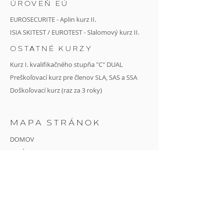
ÚROVEŇ EÚ
EUROSECURITE - Aplin kurz II.
ISIA SKITEST / EUROTEST - Slalomový kurz II.
OSTATNÉ KURZY
Kurz I. kvalifikačného stupňa "C" DUAL
Preškoľovací kurz pre členov SLA, SAS a SSA
Doškoľovací kurz (raz za 3 roky)
MAPA STRÁNOK
DOMOV
O NÁS
ČLENOVIA A LEKTORSKÝ ZBOR
VZDELÁVANIE
ÚNIA LYŽIARSKYCH a SNOWBOARDOVÝCH
ŠKÔL
BLOG - NOVINKY & ČLÁNKY