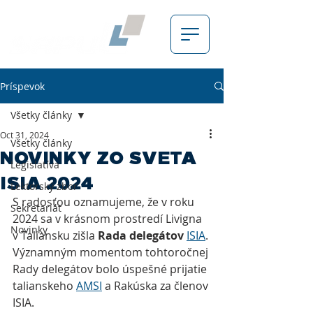
Príspevok
Všetky články
Oct 31, 2024
Všetky články
NOVINKY ZO SVETA
Legislatíva
ISIA 2024
Lektorský zbor
S radosťou oznamujeme, že v roku 
Sekretariát
2024 sa v krásnom prostredí Livigna 
Novinky
v Taliansku zišla 
Rada delegátov
ISIA
. 
Významným momentom tohtoročnej 
Rady delegátov bolo úspešné prijatie 
talianskeho 
AMSI
 a Rakúska za členov 
ISIA. 