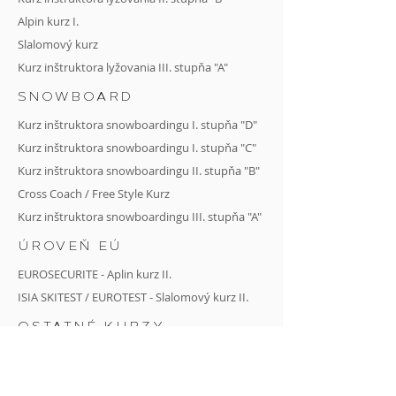
Alpin kurz I.
Slalomový kurz
Kurz inštruktora lyžovania III. stupňa "A"
SNOWBOARD
Kurz inštruktora snowboardingu I. stupňa "D"
Kurz inštruktora snowboardingu I. stupňa "C"
Kurz
inštruktora snowboardingu II. stupňa
"B"
Cross Coach
/
Free Style Kurz
Kurz inštruktora snowboardingu III. stupňa "A"
ÚROVEŇ EÚ
EUROSECURITE - Aplin kurz II.
ISIA SKITEST / EUROTEST - Slalomový kurz II.
OSTATNÉ KURZY
Kurz I. kvalifikačného stupňa "C" DUAL
Preškoľovací kurz pre členov SLA, SAS a SSA