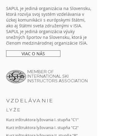
SAPUL je jediná organizácia na Slovensku,
ktorá rozvíja svoj systém vzdelávania v
úzkej komunikácii s európskymi štátmi,
ako aj štátmi sveta združenými v ISIA.
SAPUL je jediná organizácia výuky
snežných športov na Slovensku, ktorá je
členom medzinárodnej organizácie ISIA.
VIAC O NÁS
MEMBER OF
INTERNATIONAL SKI
INSTRUCTORS ASSOCIATION
VZDELÁVANIE
LYŽE
Kurz inštruktora lyžovania I. stupňa "C1"
Kurz inštruktora lyžovania I. stupňa "C2"
Kurz
inštruktora lyžovania II. stupňa "B"