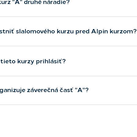
kurz "A" druhé náradie?
tniť slalomového kurzu pred Alpin kurzom?
tieto kurzy prihlásiť?
ganizuje záverečná časť "A"?