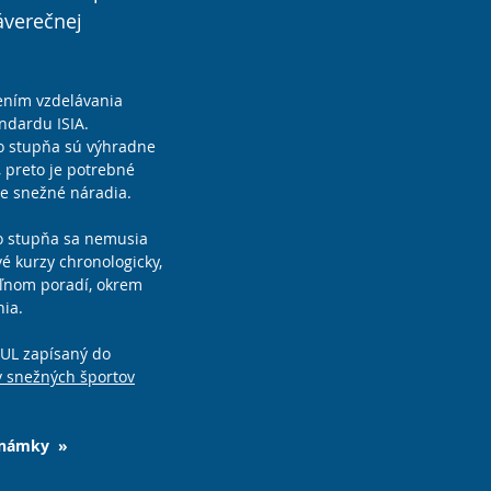
áverečnej
šením vzdelávania
dardu ISIA.
ho stupňa sú výhradne
, preto je potrebné
e snežné náradia.
ho stupňa sa nemusia
vé kurzy chronologicky,
oľnom poradí, okrem
nia.
PUL zapísaný do
v snežných športov
 známky »