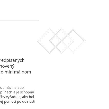
predpísaných
anovený
í o minimálnom
.
skupinách alebo
iplínach a je schopný
by vyžaduje, aby bol
ej pomoci po udalosti