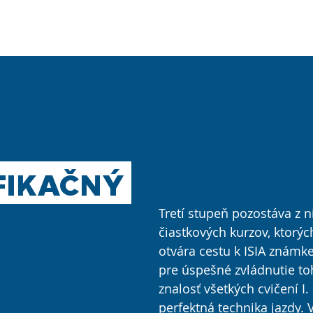
ČLENOVIA
VZDELÁVANIE
PROFESIA
AKTUALI
FIKAČNÝ
Tretí stupeň pozostáva z 
čiastkových kurzov, ktorý
otvára cestu k ISIA znám
pre úspešné zvládnutie to
znalosť všetkých cvičení I. 
perfektná technika jazdy. 